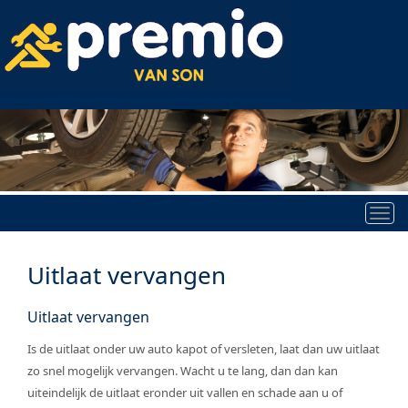
Tog
nav
Uitlaat vervangen
Uitlaat vervangen
Is de uitlaat onder uw auto kapot of versleten, laat dan uw uitlaat
zo snel mogelijk vervangen. Wacht u te lang, dan dan kan
uiteindelijk de uitlaat eronder uit vallen en schade aan u of