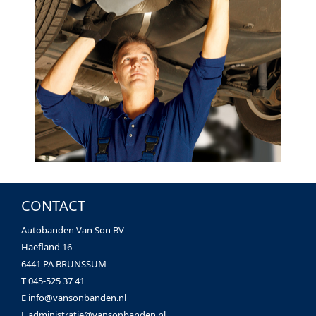
CONTACT
Autobanden Van Son BV
Haefland 16
6441 PA BRUNSSUM
T 045-525 37 41
E
info@vansonbanden.nl
E
administratie@vansonbanden.nl