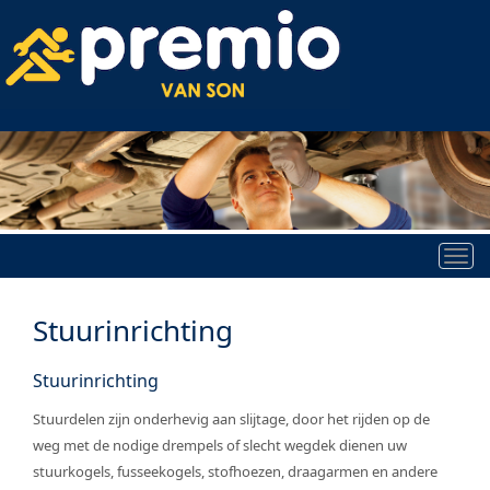
Tog
nav
Stuurinrichting
Stuurinrichting
Stuurdelen zijn onderhevig aan slijtage, door het rijden op de
weg met de nodige drempels of slecht wegdek dienen uw
stuurkogels, fusseekogels, stofhoezen, draagarmen en andere