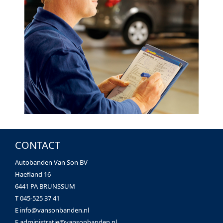
CONTACT
Autobanden Van Son BV
Haefland 16
6441 PA BRUNSSUM
T 045-525 37 41
E
info@vansonbanden.nl
E
administratie@vansonbanden.nl