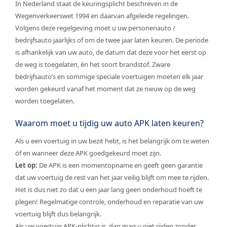
In Nederland staat de keuringsplicht beschreven in de
Wegenverkeerswet 1994 en daarvan afgeleide regelingen.
Volgens deze regelgeving moet u uw personenauto /
bedrijfsauto jaarlijks of om de twee jaar laten keuren. De periode
is afhankelijk van uw auto, de datum dat deze voor het eerst op
de weg is toegelaten, én het soort brandstof. Zware
bedrijfsauto’s en sommige speciale voertuigen moeten elk jaar
worden gekeurd vanaf het moment dat ze nieuw op de weg
worden toegelaten.
Waarom moet u tijdig uw auto APK laten keuren?
Als u een voertuig in uw bezit hebt, is het belangrijk om te weten
óf en wanneer deze APK goedgekeurd moet zijn.
Let op:
De APK is een momentopname en geeft geen garantie
dat uw voertuig de rest van het jaar veilig blijft om mee te rijden.
Het is dus niet zo dat u een jaar lang geen onderhoud hoeft te
plegen! Regelmatige controle, onderhoud en reparatie van uw
voertuig blijft dus belangrijk.
Als uw voertuig APK-plichtig is, dan mag u niet rijden zonder