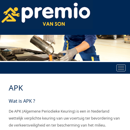
Tog
nav
APK
Wat is APK ?
De APK (Algemene Periodieke Keuring) is een in Nederland
wettelijk verplichte keuring van uw voertuig ter bevordering van
de verkeersveiligheid en ter bescherming van het milieu.