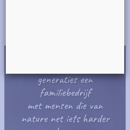
Maak een afspraak in 4 eenvoudige stappen.
In stap 1 selecteert u op postcode een vestiging en selecteert u
uit de lijst een product. De afspraakmogelijkheden worden
automatisch opgehaald nadat u op volgende klikt.
Klik hier »
Wij zijn al sinds 3
generaties een
familiebedrijf
met mensen die van
nature net iets harder