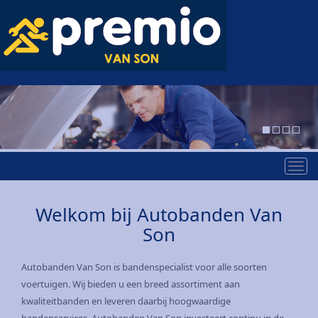
Tog
nav
Welkom bij Autobanden Van
Son
Autobanden Van Son is bandenspecialist voor alle soorten
voertuigen. Wij bieden u een breed assortiment aan
kwaliteitbanden en leveren daarbij hoogwaardige